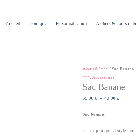
Accueil
Boutique
Personnalisation
Ateliers & cours déb
Accueil
/
***
/ Sac Banane
***
,
Accessoires
Sac Banane
Plage
35,00
€
–
40,00
€
de
prix :
Sac banane
35,00 €
Le sac pratique et stylé que
à