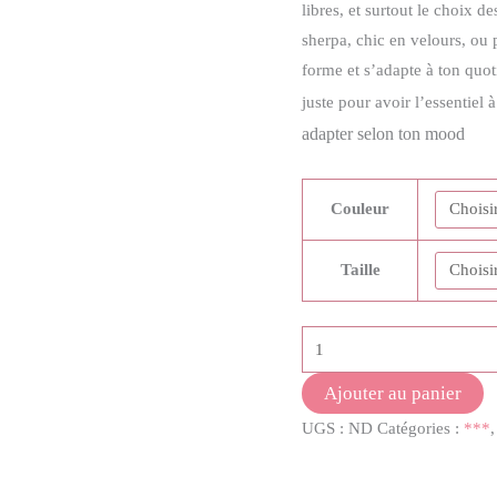
libres, et surtout le choix 
40,00 €
sherpa, chic en velours, ou p
forme et s’adapte à ton quoti
juste pour avoir l’essentiel
adapter selon ton mood
Couleur
Taille
quantité
de
Ajouter au panier
Sac
UGS :
ND
Catégories :
***
Banane