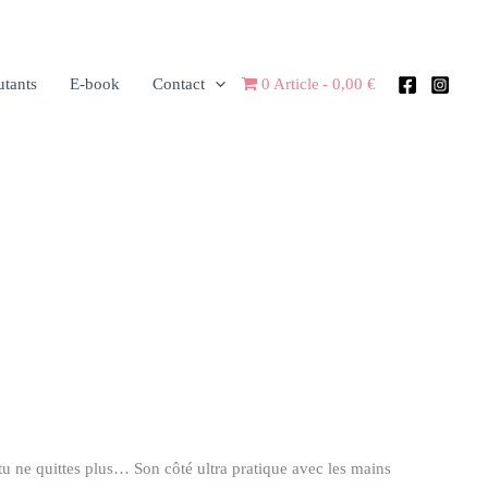
utants
E-book
Contact
0 Article
0,00 €
 tu ne quittes plus… Son côté ultra pratique avec les mains