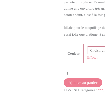
parfaite pour glisser l’esse
donne une ouverture très gr
coton enduit, c’est à la fois j
Idéale pour le maquillage d
aussi jolie que pratique, à a
Couleur
Effacer
quantité
de
Ajouter au panier
Trousse
UGS :
ND
Catégories :
***
de
maquillage
« Lana »