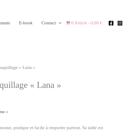
utants
E-book
Contact
0 Article
0,00 €
maquillage « Lana »
quillage « Lana »
ana »
onne, pratique et facile à emporter partout. Sa taille est